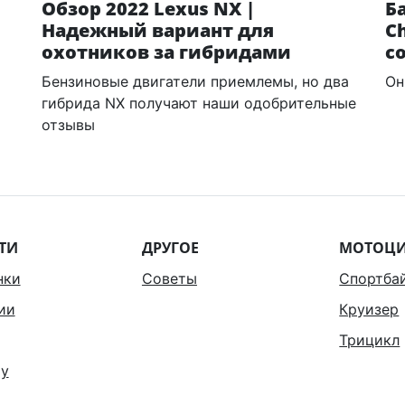
Обзор 2022 Lexus NX |
Б
Надежный вариант для
C
охотников за гибридами
с
Бензиновые двигатели приемлемы, но два
Он
гибрида NX получают наши одобрительные
отзывы
ТИ
ДРУГОЕ
МОТОЦ
нки
Советы
Спортба
ии
Круизер
Трицикл
у