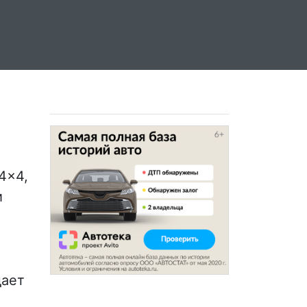
4x4,
и
дает