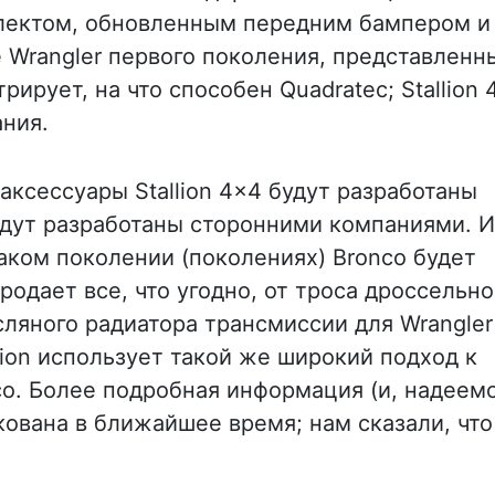
лектом, обновленным передним бампером и
е Wrangler первого поколения, представленн
рирует, на что способен Quadratec; Stallion 
ания.
аксессуары Stallion 4x4 будут разработаны
дут разработаны сторонними компаниями. И,
 каком поколении (поколениях) Bronco будет
родает все, что угодно, от троса дроссельн
сляного радиатора трансмиссии для Wrangler
llion использует такой же широкий подход к
o. Более подробная информация (и, надеемс
кована в ближайшее время; нам сказали, что