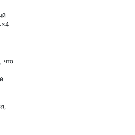
ый
4x4
 что
ой
я,