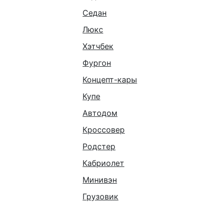
Седан
Люкс
Хэтчбек
Фургон
Концепт-кары
Купе
Автодом
Кроссовер
Родстер
Кабриолет
Минивэн
Грузовик