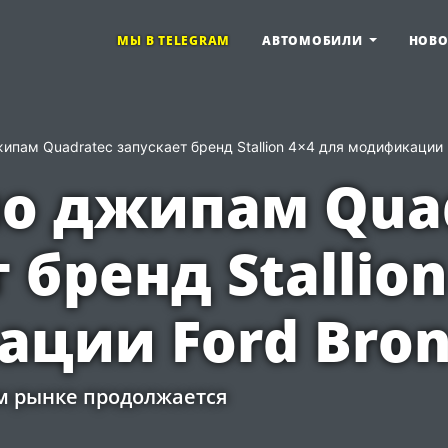
МЫ В TELEGRAM
АВТОМОБИЛИ
НОВ
ипам Quadratec запускает бренд Stallion 4x4 для модификации 
по джипам Qua
 бренд Stallion
ции Ford Bron
м рынке продолжается