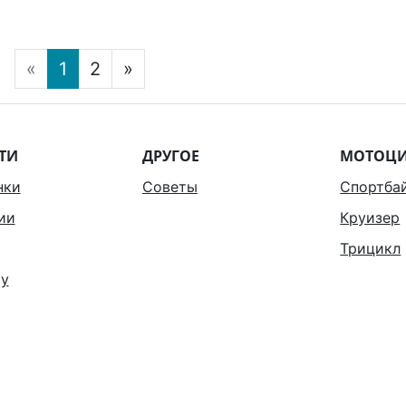
«
1
2
»
ТИ
ДРУГОЕ
МОТОЦ
нки
Советы
Спортба
ии
Круизер
Трицикл
у