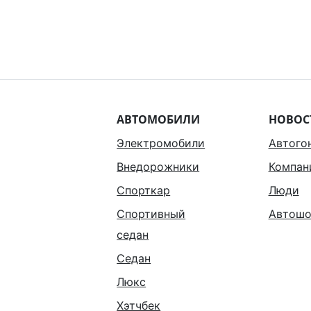
АВТОМОБИЛИ
НОВОС
Электромобили
Автого
Внедорожники
Компан
Спорткар
Люди
Спортивный
Автошо
седан
Седан
Люкс
Хэтчбек