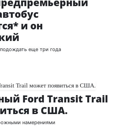
 предпремьерный
автобус
ся* и он
ский
 подождать еще три года
й Ford Transit Trail
иться в США.
орожными намерениями