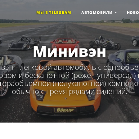
МЫ В TELEGRAM
АВТОМОБИЛИ
НОВ
Минивэн
вэн - легковой автомобиль с однообъ
овом и бескапотной (реже - универсал)
тораобъемной (полукапотной) компоно
обычно с тремя рядами сидений.