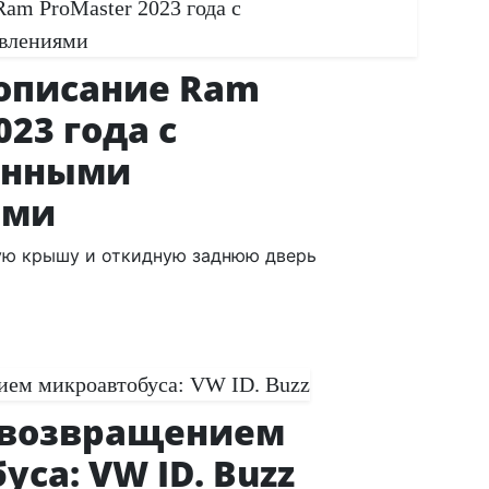
описание Ram
023 года с
енными
ями
ую крышу и откидную заднюю дверь
 возвращением
са: VW ID. Buzz