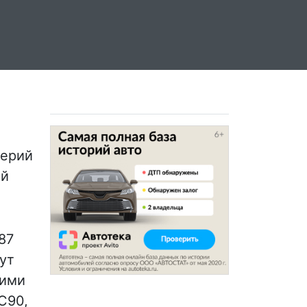
серий
ый
87
фут
щими
C90,