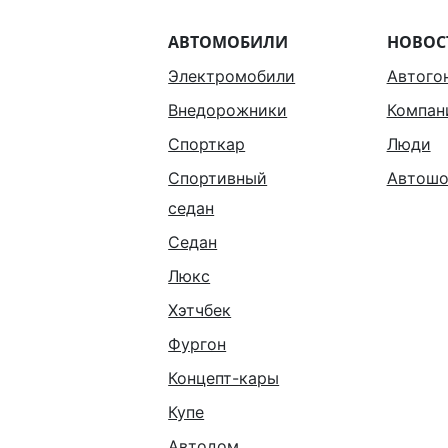
АВТОМОБИЛИ
НОВОС
Электромобили
Автого
Внедорожники
Компан
Спорткар
Люди
Спортивный
Автошо
седан
Седан
Люкс
Хэтчбек
Фургон
Концепт-кары
Купе
Автодом