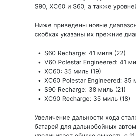
S90, XC60 и S60, а также уровней
Ниже приведены новые диапазоны
скобках указаны их прежние диа
S60 Recharge: 41 миля (22)
V60 Polestar Engineered: 41 ми
XC60: 35 миль (19)
XC60 Polestar Engineered: 35 
S90 Recharge: 38 миль (21)
XC90 Recharge: 35 миль (18)
Увеличение дальности хода стал
батарей для дальнобойных автом
увеличивает общую емкость с 11,6