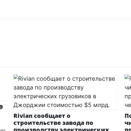
9
Rivian сообщает о
П
строительстве завода по
ч
производству электрических
п
ет,