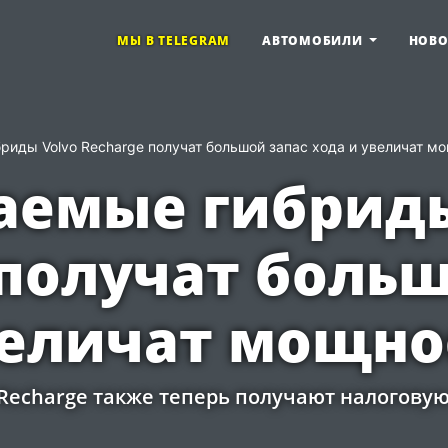
МЫ В TELEGRAM
АВТОМОБИЛИ
НОВ
иды Volvo Recharge получат большой запас хода и увеличат м
емые гибриды
 получат больш
величат мощно
0 Recharge также теперь получают налоговую