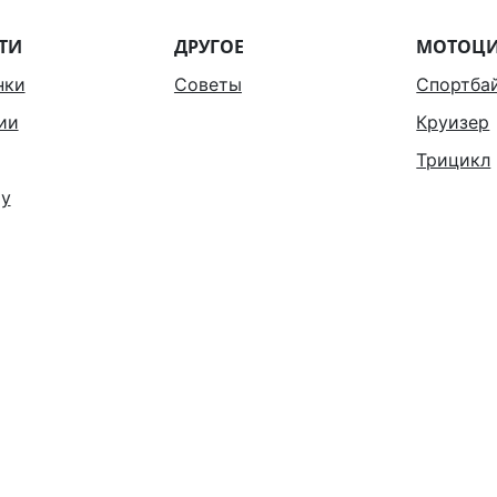
ТИ
ДРУГОЕ
МОТОЦ
нки
Советы
Спортба
ии
Круизер
Трицикл
у