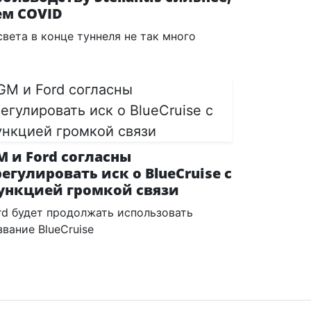
ем COVID
света в конце туннеля не так много
M и Ford согласны
регулировать иск о BlueCruise с
ункцией громкой связи
rd будет продолжать использовать
звание BlueCruise