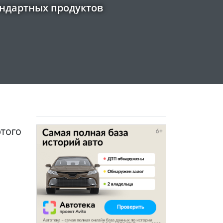
андартных продуктов
ртого