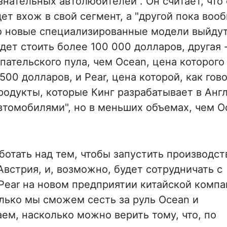
нательных автолюбителей". Он считает, что
ет вхож в свой сегмент, а "другой пока воо
то новые специализированные модели выйдут
удет стоить более 100 000 долларов, другая 
пательского пула, чем Ocean, цена которого
00 долларов, и Pear, цена которой, как гово
родукты, которые Кинг разрабатывает в Англ
втомобилями", но в меньших объемах, чем O
аботать над тем, чтобы запустить производст
Австрия, и, возможно, будет сотрудничать с
 Pear на новом предприятии китайской комп
олько мы сможем сесть за руль Ocean и
аем, насколько можно верить тому, что, по