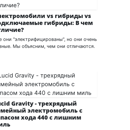
лектромобили vs гибриды vs
одключаемые гибриды: В чем
тличие?
е они "электрифицированы", но они очень
зные. Мы объясним, чем они отличаются.
ucid Gravity - трехрядный
емейный электромобиль с
апасом хода 440 с лишним
иль