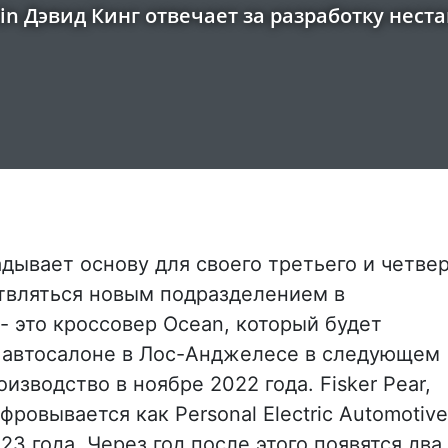
n Дэвид Кинг отвечает за разработку нест
адывает основу для своего третьего и четве
твляться новым подразделением в
- это кроссовер Ocean, который будет
а автосалоне в Лос-Анджелесе в следующем
изводство в ноябре 2022 года. Fisker Pear,
ровывается как Personal Electric Automotive
23 года. Через год после этого появятся два