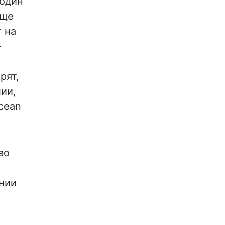
 один
бще
 на
-
рят,
ии,
cean
во
ании