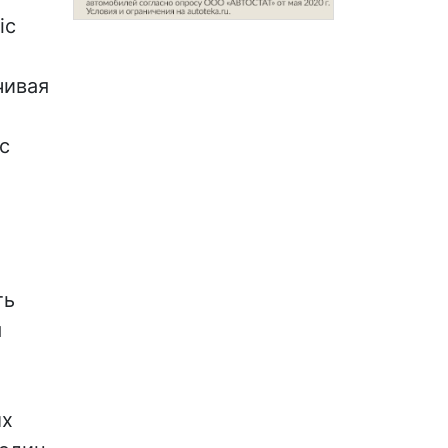
ic
чивая
c
ть
я
ых