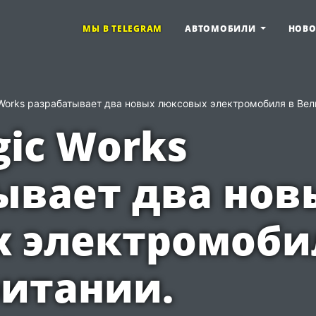
МЫ В TELEGRAM
АВТОМОБИЛИ
НОВ
 Works разрабатывает два новых люксовых электромобиля в Вел
gic Works
ывает два нов
 электромоби
итании.