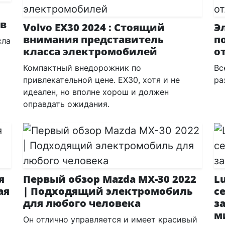
ов
Volvo EX30 2024 : Стоящий
Э
внимания представитель
п
сла
класса электромобилей
о
Компактный внедорожник по
Вс
привлекательной цене. EX30, хотя и не
ра
идеален, но вполне хорош и должен
оправдать ожидания.
я
Первый обзор Mazda MX-30 2022
L
ая
| Подходящий электромобиль
с
для любого человека
з
м
Он отлично управляется и имеет красивый