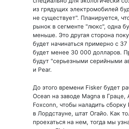
специально для экологически соз
из грядущих электромобилей буд
не существует". Планируется, ч
рынок в сегменте "люкс", одна б
меньше. Это другая сторона поку
будет начинаться примерно с 37 5
будет менее 30 000 долларов. П
будут "серьезными серийными а
и Pear.
До этого времени Fisker будет р
Ocean на заводе Magna в Граце, 
Foxconn, чтобы наладить сборку
в Лордстауне, штат Огайо. Как т
проехаться на нем, тогда мы узн