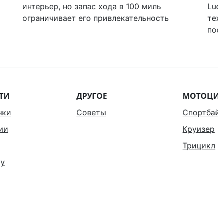
интерьер, но запас хода в 100 миль
Lu
ограничивает его привлекательность
те
по
ТИ
ДРУГОЕ
МОТОЦ
нки
Советы
Спортба
ии
Круизер
Трицикл
у