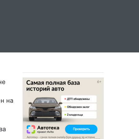
не
н на
ва