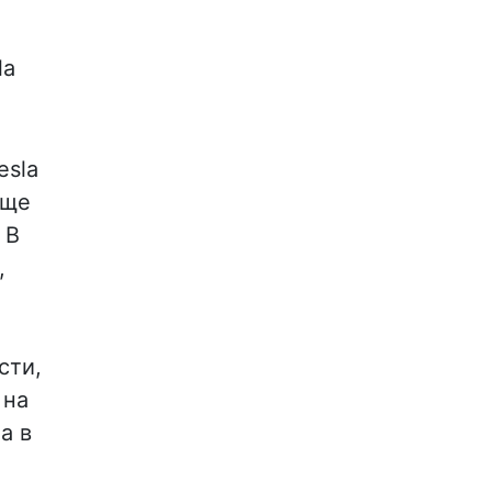
la
esla
еще
 В
,
сти,
 на
а в