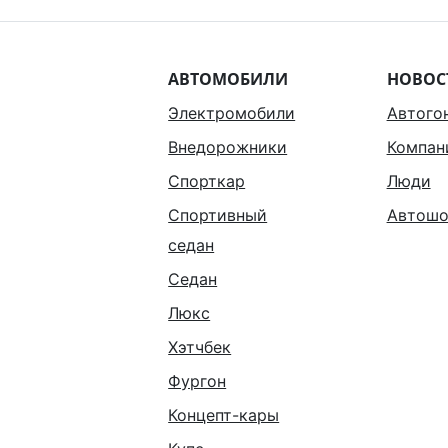
АВТОМОБИЛИ
НОВОС
Электромобили
Автого
Внедорожники
Компан
Спорткар
Люди
Спортивный
Автошо
седан
Седан
Люкс
Хэтчбек
Фургон
Концепт-кары