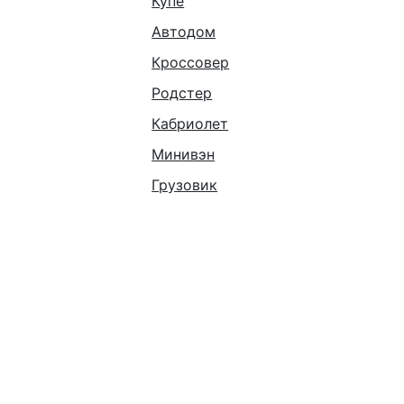
Купе
Автодом
Кроссовер
Родстер
Кабриолет
Минивэн
Грузовик