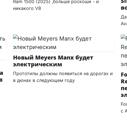
Si
Ram 1500 (2025) ,больше роскоши - и
в
никакого V8
Да
Av
Новый Meyers Manx будет
электрическим
a
Прототипы должны появиться на дорогах и
F
в
в дюнах в следующем году
R
п
э
Fo
с 