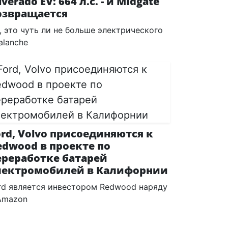
lverado EV: 664 л.с. - и Midgate
озвращается
, это чуть ли не больше электрического
alanche
ord, Volvo присоединяются к
edwood в проекте по
ереработке батарей
лектромобилей в Калифорнии
rd является инвестором Redwood наряду
Amazon