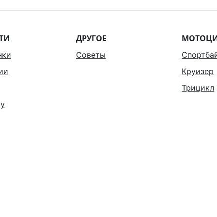
ТИ
ДРУГОЕ
МОТОЦ
нки
Советы
Спортба
ии
Круизер
Трицикл
у