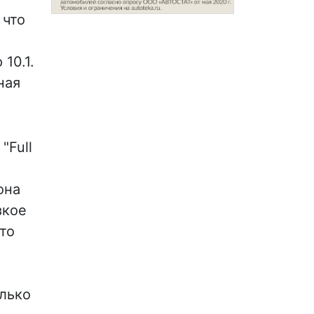
 что
10.1.
ная
"Full
она
зкое
то
лько