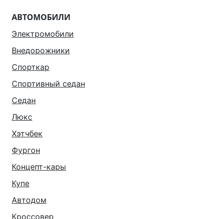
АВТОМОБИЛИ
Электромобили
Внедорожники
Спорткар
Спортивный седан
Седан
Люкс
Хэтчбек
Фургон
Концепт-кары
Купе
Автодом
Кроссовер