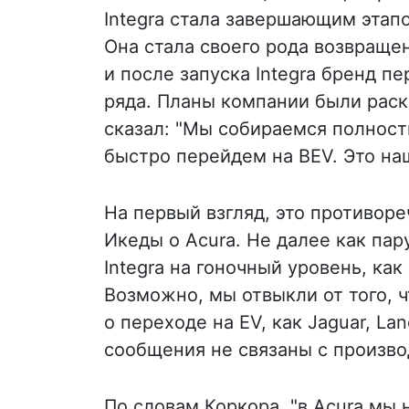
Integra стала завершающим этапо
Она стала своего рода возвраще
и после запуска Integra бренд п
ряда. Планы компании были раск
сказал: "Мы собираемся полност
быстро перейдем на BEV. Это на
На первый взгляд, это противор
Икеды о Acura. Не далее как пар
Integra на гоночный уровень, ка
Возможно, мы отвыкли от того, 
о переходе на EV, как Jaguar, Land
сообщения не связаны с произв
По словам Коркора, "в Acura мы 