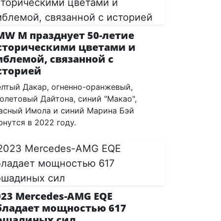
MW M празднует 50-летие
сторическими цветами и
мблемой, связанной с
сторией
лтый Дакар, огненно-оранжевый,
олетовый Дайтона, синий "Макао",
асный Имола и синий Марина Бэй
рнутся в 2022 году.
023 Mercedes-AMG EQE
бладает мощностью 617
ошадиных сил