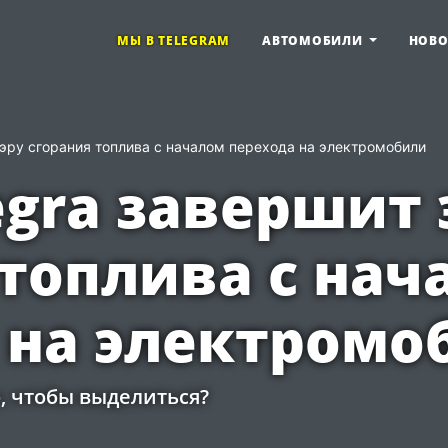
МЫ В TELEGRAM
АВТОМОБИЛИ
НОВ
т эру сгорания топлива с началом перехода на электромобили
egra завершит 
 топлива с нач
 на электромо
о, чтобы выделиться?