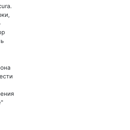
ura.
рки,
о
ор
нь
жона
вести
ления
е"