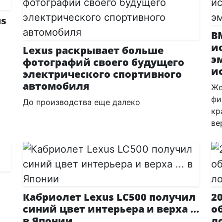
us
B
и
Lexus раскрывает больше
э
фотографий своего будущего
и
электрического спортивного
автомобиля
Же
фи
До производства еще далеко
кр
ве
Кабриолет Lexus LC500 получил
2
синий цвет интерьера и верха ...
о
в Японии
л