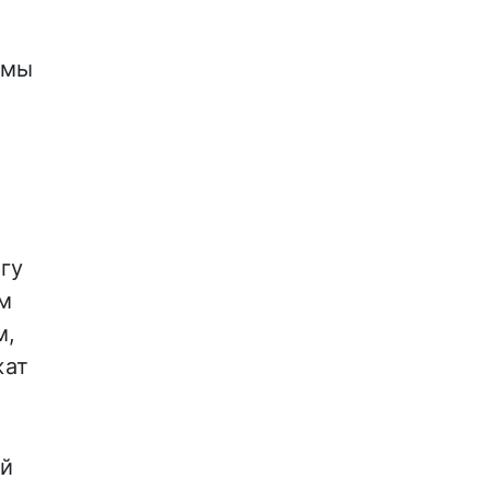
 мы
гу
ем
м,
жат
ый