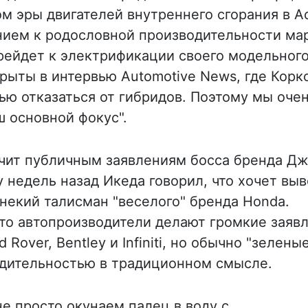
м эры двигателей внутреннего сгорания в Ac
нием к родословной производительности ма
ерейдет к электрификации своего модельног
рыты в интервью Automotive News, где Корк
ью отказаться от гибридов. Поэтому мы оче
ш основной фокус".
ечит публичным заявлениям босса бренда Д
у недель назад Икеда говорил, что хочет вы
к некий талисман "веселого" бренда Honda.
что автопроизводители делают громкие заяв
 Rover, Bentley и Infiniti, но обычно "зелены
одительностью в традиционном смысле.
не просто окунаем палец в воду с