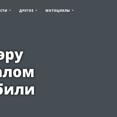
ОСТИ
ДРУГОЕ
МОТОЦИКЛЫ
эру
алом
били