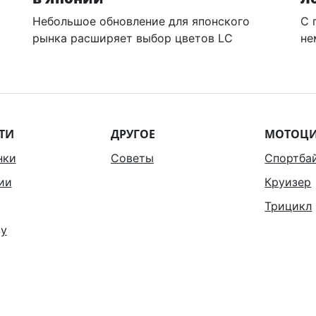
Небольшое обновление для японского
С 
рынка расширяет выбор цветов LC
не
ТИ
ДРУГОЕ
МОТОЦ
нки
Советы
Спортба
ии
Круизер
Трицикл
у