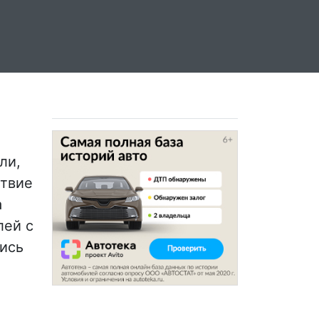
ли,
ствие
a
лей с
ись