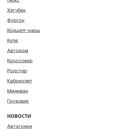
Люкс
Хэтчбек
Фургон
Концепт-кары
Купе
Автодом
Кроссовер
Родстер
Кабриолет
Минивэн
Грузовик
НОВОСТИ
Автогонки