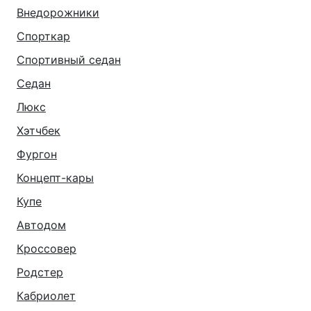
Внедорожники
Спорткар
Спортивный седан
Седан
Люкс
Хэтчбек
Фургон
Концепт-кары
Купе
Автодом
Кроссовер
Родстер
Кабриолет