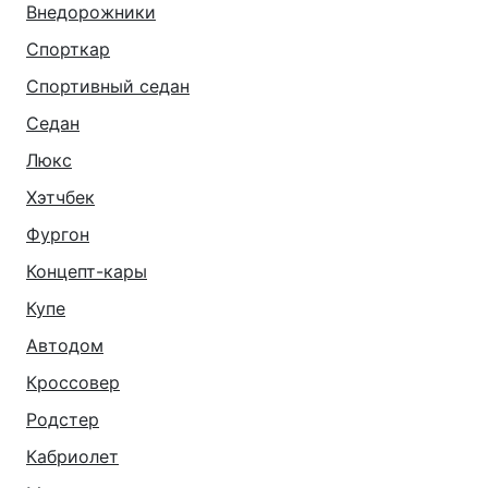
Внедорожники
Спорткар
Спортивный седан
Седан
Люкс
Хэтчбек
Фургон
Концепт-кары
Купе
Автодом
Кроссовер
Родстер
Кабриолет