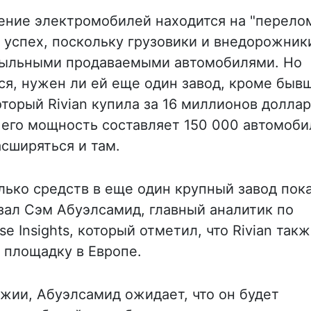
рение электромобилей находится на "перел
а успех, поскольку грузовики и внедорожник
быльными продаваемыми автомобилями. Но
я, нужен ли ей еще один завод, кроме быв
оторый Rivian купила за 16 миллионов доллар
то его мощность составляет 150 000 автомоб
асширяться и там.
лько средств в еще один крупный завод пок
зал Сэм Абуэлсамид, главный аналитик по
 Insights, который отметил, что Rivian так
 площадку в Европе.
жии, Абуэлсамид ожидает, что он будет