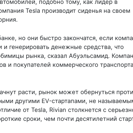
втомобилей, подобно тому, как лидер в
мпания Tesla производит сиденья на своем
орния.
 банке, но они быстро закончатся, если комп
и и генерировать денежные средства, что
любимицы рынка, сказал Абуэльсамид. Компа
в и покупателей коммерческого транспорта
начнут расти, рынок может обернуться прот
орыми другими EV-стартапами, не называемы
отличие от Tesla, Rivian столкнется с серьезн
роткие сроки, чем почти десятилетний старт