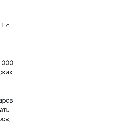
T с
 000
ских
аров
ать
ров,