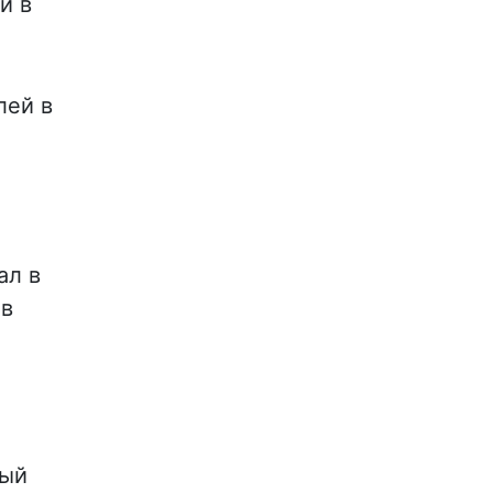
и в
лей в
ал в
ов
ный