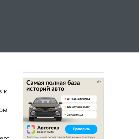
в к
,
том
его