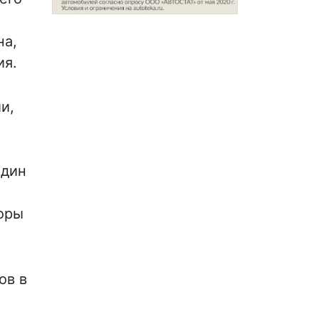
на,
ия.
и,
один
боры
ов в