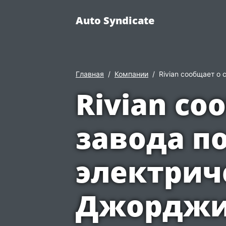
Auto Syndicate
Главная
Компании
Rivian сообщает о
Rivian со
завода п
электрич
Джорджии