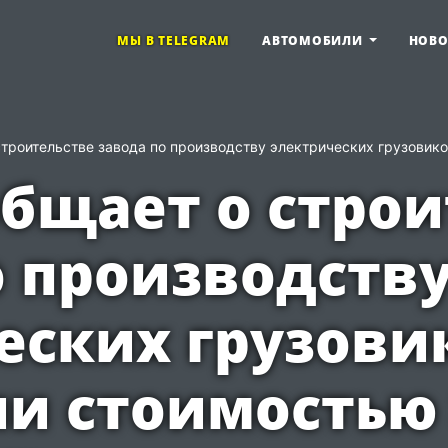
МЫ В TELEGRAM
АВТОМОБИЛИ
НОВ
 строительстве завода по производству электрических грузови
общает о стро
о производств
еских грузови
 стоимостью 